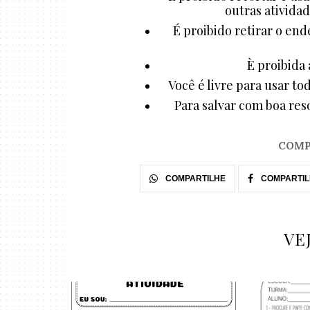
outras atividad
É proibido retirar o end
È proibida 
Você é livre para usar to
Para salvar com boa reso
COMP
COMPARTILHE
COMPARTIL
VE