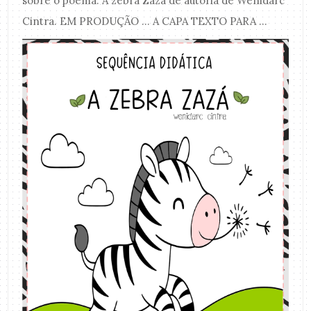
sobre o poema: A zebra Zazá de autoria de Wenidarc
Cintra. EM PRODUÇÃO ... A CAPA TEXTO PARA ...