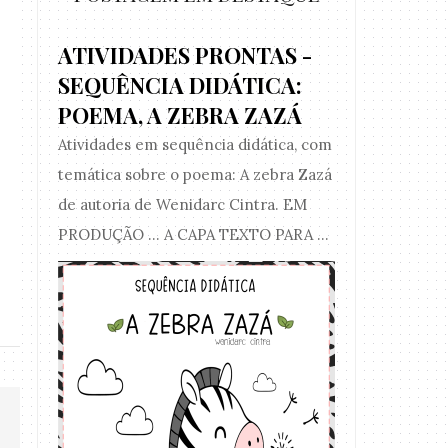
ATIVIDADES PRONTAS -
SEQUÊNCIA DIDÁTICA:
POEMA, A ZEBRA ZAZÁ
Atividades em sequência didática, com
temática sobre o poema: A zebra Zazá
de autoria de Wenidarc Cintra. EM
ATIVIDADE PRONTA -
ATIVIDADE PRO
PRODUÇÃO ... A CAPA TEXTO PARA ...
SEQUÊNCIA DO 1 A...
A PO