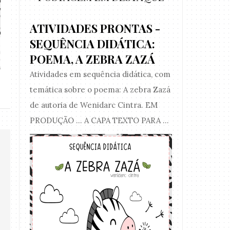
ATIVIDADES PRONTAS -
SEQUÊNCIA DIDÁTICA:
ATIVIDADE PRONTA - ANÁLISE
ATIVIDADE 
ESTRUTUR...
NÚMEROS V
POEMA, A ZEBRA ZAZÁ
Atividades em sequência didática, com
temática sobre o poema: A zebra Zazá
de autoria de Wenidarc Cintra. EM
PRODUÇÃO ... A CAPA TEXTO PARA ...