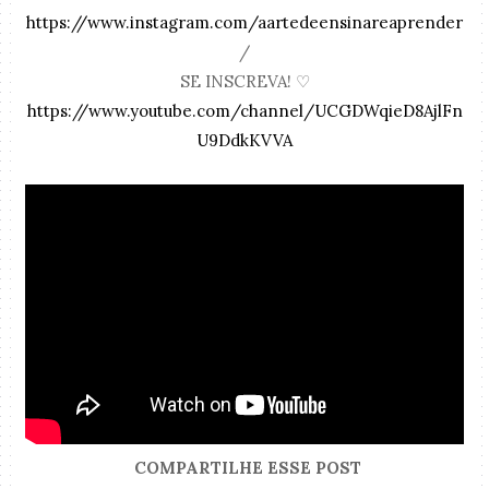
https://www.instagram.com/aartedeensinareaprender
/
SE INSCREVA! ♡
https://www.youtube.com/channel/UCGDWqieD8AjlFn
U9DdkKVVA
COMPARTILHE ESSE POST