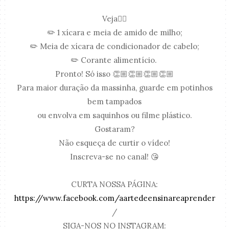
Veja👇🏼
✏️ 1 xícara e meia de amido de milho;
✏️ Meia de xícara de condicionador de cabelo;
✏️ Corante alimentício.
Pronto! Só isso 👏🏼👏🏼👏🏼👏🏼
Para maior duração da massinha, guarde em potinhos
bem tampados
ou envolva em saquinhos ou filme plástico.
Gostaram?
Não esqueça de curtir o vídeo!
Inscreva-se no canal! 😘
CURTA NOSSA PÁGINA:
https://www.facebook.com/aartedeensinareaprender
/
SIGA-NOS NO INSTAGRAM: