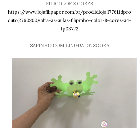
FILICOLOR 8 CORES
https://www.lojafilipaper.com.br/prod,idloja,17761,idpro
duto,2760800,volta-as-aulas-filipinho-color-8-cores-a4-
fp03772
SAPINHO COM LÍNGUA DE SOGRA