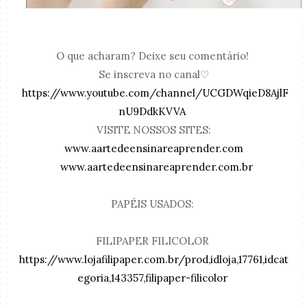
O que acharam? Deixe seu comentário!
Se inscreva no canal♡
https://www.youtube.com/channel/UCGDWqieD8AjlF
nU9DdkKVVA
VISITE NOSSOS SITES:
www.aartedeensinareaprender.com
www.aartedeensinareaprender.com.br
PAPÉIS USADOS:
FILIPAPER FILICOLOR
https://www.lojafilipaper.com.br/prod,idloja,17761,idcat
egoria,143357,filipaper-filicolor