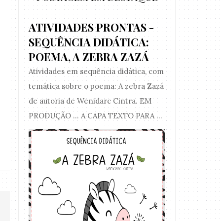
ATIVIDADES PRONTAS -
SEQUÊNCIA DIDÁTICA:
POEMA, A ZEBRA ZAZÁ
Atividades em sequência didática, com
temática sobre o poema: A zebra Zazá
de autoria de Wenidarc Cintra. EM
ATIVIDADES PRONTAS - PARA
ATIVIDADE 
PRODUÇÃO ... A CAPA TEXTO PARA ...
COLORIR
TEMÁTICA JU