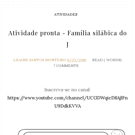
ATIVIDADES
Atividade pronta - Família silábica do
J
LILIANE SANTOS MONTEIRO
6/23/2016
READ (
WORDS)
7 COMMENTS
Inscreva-se no canal:
https://www.youtube.com/channel/UCGDWqieD8AjlFn
U9DdkKVVA