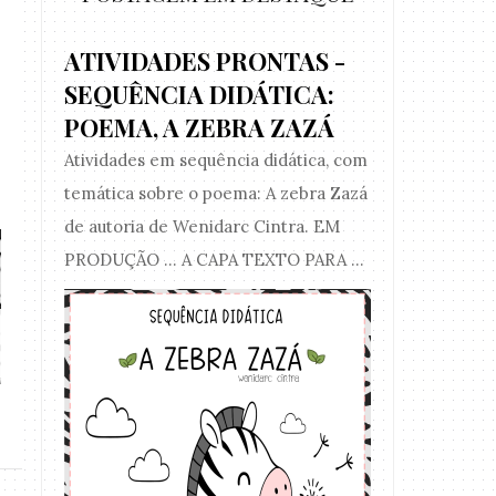
ATIVIDADES PRONTAS -
SEQUÊNCIA DIDÁTICA:
POEMA, A ZEBRA ZAZÁ
Atividades em sequência didática, com
temática sobre o poema: A zebra Zazá
de autoria de Wenidarc Cintra. EM
PRODUÇÃO ... A CAPA TEXTO PARA ...
ATIVIDADE PRONTA - ANÁLISE
ATIVIDADE 
ESTRUTUR...
NÚMEROS V