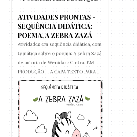
ATIVIDADES PRONTAS -
SEQUÊNCIA DIDÁTICA:
POEMA, A ZEBRA ZAZÁ
Atividades em sequência didática, com
temática sobre o poema: A zebra Zazá
de autoria de Wenidarc Cintra. EM
PRODUÇÃO ... A CAPA TEXTO PARA ...
ATIVIDADE PRON
ATIVIDADE PRONTA - SÍLABAS
DA PLA