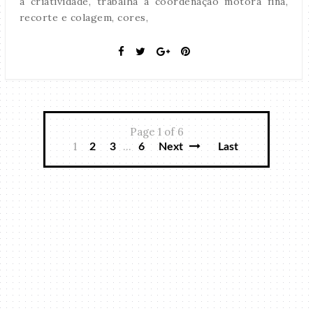
a criatividade, trabalha a coordenação motora fina,
recorte e colagem, cores,
Page 1 of 6
1
...
2
3
6
Next
Last