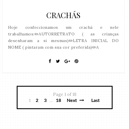
CRACHÁS
Hoje confeccionamos um crachá e nele
trabalhamos:✏️AUTORRETRATO ( as crianças
desenharam a si mesmas)✏️LETRA INICIAL DO
NOME ( pintaram com sua cor preferida)✏️A
Page 1 of 18
1
...
2
3
18
Next
Last